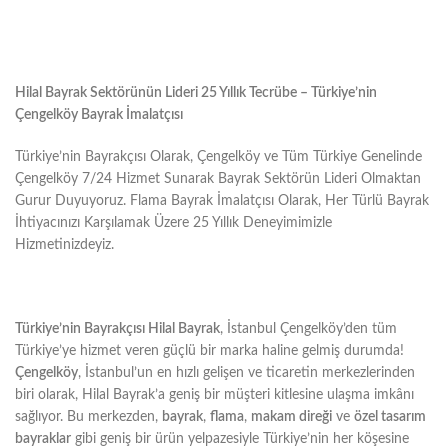
Hilal Bayrak Sektörünün Lideri 25 Yıllık Tecrübe – Türkiye’nin
Çengelköy Bayrak İmalatçısı
Türkiye’nin Bayrakçısı Olarak, Çengelköy ve Tüm Türkiye Genelinde
Çengelköy 7/24 Hizmet Sunarak Bayrak Sektörün Lideri Olmaktan
Gurur Duyuyoruz. Flama Bayrak İmalatçısı Olarak, Her Türlü Bayrak
İhtiyacınızı Karşılamak Üzere 25 Yıllık Deneyimimizle
Hizmetinizdeyiz.
Türkiye’nin Bayrakçısı Hilal Bayrak
, İstanbul Çengelköy’den tüm
Türkiye’ye hizmet veren güçlü bir marka haline gelmiş durumda!
Çengelköy
, İstanbul’un en hızlı gelişen ve ticaretin merkezlerinden
biri olarak, Hilal Bayrak’a geniş bir müşteri kitlesine ulaşma imkânı
sağlıyor. Bu merkezden,
bayrak
,
flama
,
makam direği
ve
özel tasarım
bayraklar
gibi geniş bir ürün yelpazesiyle Türkiye’nin her köşesine