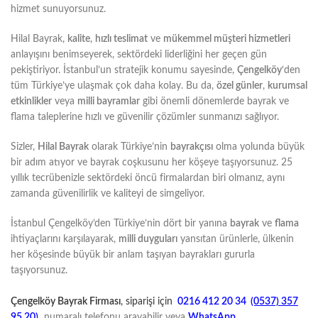
hizmet sunuyorsunuz.
Hilal Bayrak,
kalite
,
hızlı teslimat
ve
mükemmel müşteri hizmetleri
anlayışını benimseyerek, sektördeki liderliğini her geçen gün
pekiştiriyor. İstanbul’un stratejik konumu sayesinde,
Çengelköy
‘den
tüm Türkiye’ye ulaşmak çok daha kolay. Bu da,
özel günler
,
kurumsal
etkinlikler
veya
milli bayramlar
gibi önemli dönemlerde bayrak ve
flama taleplerine hızlı ve güvenilir çözümler sunmanızı sağlıyor.
Sizler,
Hilal Bayrak
olarak Türkiye’nin
bayrakçısı
olma yolunda büyük
bir adım atıyor ve bayrak coşkusunu her köşeye taşıyorsunuz. 25
yıllık tecrübenizle sektördeki öncü firmalardan biri olmanız, aynı
zamanda güvenilirlik ve kaliteyi de simgeliyor.
İstanbul Çengelköy’den Türkiye’nin dört bir yanına
bayrak
ve
flama
ihtiyaçlarını karşılayarak,
milli duyguları
yansıtan ürünlerle, ülkenin
her köşesinde büyük bir anlam taşıyan bayrakları gururla
taşıyorsunuz.
Çengelköy Bayrak Firması
, siparişi için
0216 412 20 34
(0537) 357
95 20)
numaralı telefonu arayabilir veya
WhatsApp