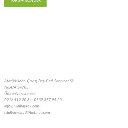
Atatürk Mah. Çavuş Başı Cad, Sarıpınar Sk
No:4/A 34785
Ümraniye/İstanbul
0216 412 20 34- 0537 357 95 20
info@hilalbayrak.com -
hilalbayrak58@hotmail.com