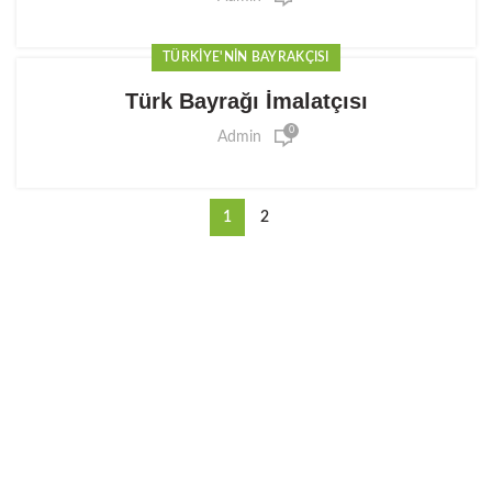
TÜRKIYE'NIN BAYRAKÇISI
Türk Bayrağı İmalatçısı
0
Admin
1
2