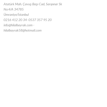
Atatürk Mah. Çavuş Başı Cad, Sarıpınar Sk
No:4/A 34785
Ümraniye/İstanbul
0216 412 20 34- 0537 357 95 20
info@hilalbayrak.com -
hilalbayrak58@hotmail.com