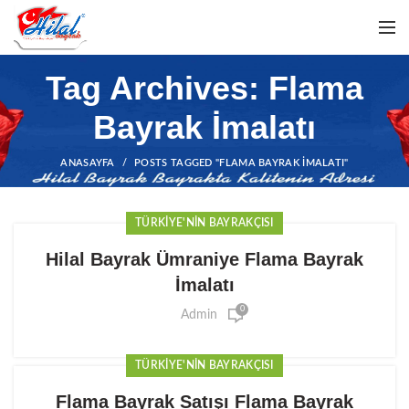
Tag Archives: Flama
Bayrak İmalatı
ANASAYFA
POSTS TAGGED "FLAMA BAYRAK İMALATI"
TÜRKIYE'NIN BAYRAKÇISI
Hilal Bayrak Ümraniye Flama Bayrak
İmalatı
0
Admin
TÜRKIYE'NIN BAYRAKÇISI
Flama Bayrak Satışı Flama Bayrak