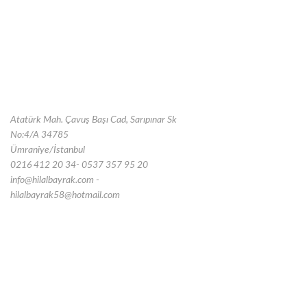
Atatürk Mah. Çavuş Başı Cad, Sarıpınar Sk
No:4/A 34785
Ümraniye/İstanbul
0216 412 20 34- 0537 357 95 20
info@hilalbayrak.com -
hilalbayrak58@hotmail.com