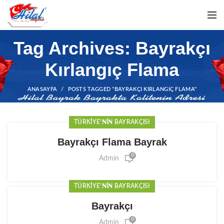
Tag Archives: Bayrakçı
Kırlangıç Flama
ANASAYFA
POSTS TAGGED "BAYRAKÇI KIRLANGIÇ FLAMA"
TÜRKIYE'NIN BAYRAKÇISI
Bayrakçı Flama Bayrak
0
Admin
TÜRKIYE'NIN BAYRAKÇISI
Bayrakçı
0
Admin