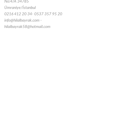
No:4/A 34785
Ümraniye/İstanbul
0216 412 20 34- 0537 357 95 20
info@hilalbayrak.com -
hilalbayrak58@hotmail.com