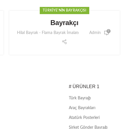
TÜRKIYE'NIN BAYRAKÇISI
Bayrakçı
0
Hilal Bayrak - Flama Bayrak İmalatı
Admin
# ÜRÜNLER 1
Türk Bayrağı
Araç Bayrakları
Atatürk Posterleri
Şirket Gönder Bayrağı