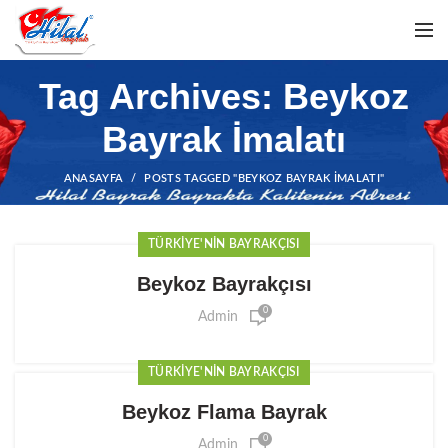
Tag Archives: Beykoz
Bayrak İmalatı
ANASAYFA
POSTS TAGGED "BEYKOZ BAYRAK İMALATI"
TÜRKIYE'NIN BAYRAKÇISI
Beykoz Bayrakçısı
0
Admin
TÜRKIYE'NIN BAYRAKÇISI
Beykoz Flama Bayrak
0
Admin