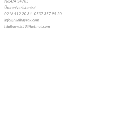
No:4/A 34785
Ümraniye/İstanbul
0216 412 20 34- 0537 357 95 20
info@hilalbayrak.com -
hilalbayrak58@hotmail.com