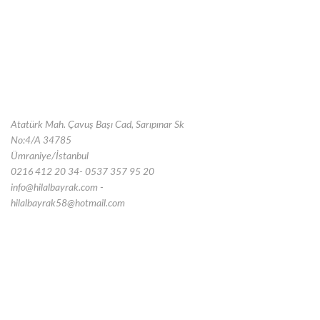
Atatürk Mah. Çavuş Başı Cad, Sarıpınar Sk
No:4/A 34785
Ümraniye/İstanbul
0216 412 20 34- 0537 357 95 20
info@hilalbayrak.com -
hilalbayrak58@hotmail.com