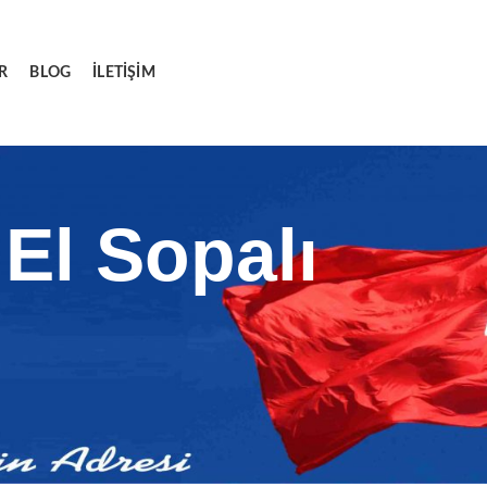
R
BLOG
İLETIŞIM
 El Sopalı