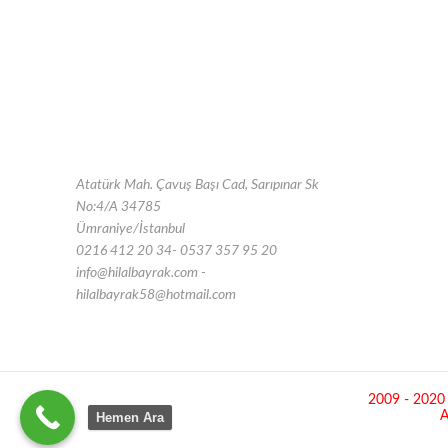
Atatürk Mah. Çavuş Başı Cad, Sarıpınar Sk
No:4/A 34785
Ümraniye/İstanbul
0216 412 20 34- 0537 357 95 20
info@hilalbayrak.com -
hilalbayrak58@hotmail.com
2009 - 2020 ©
A
Hemen Ara