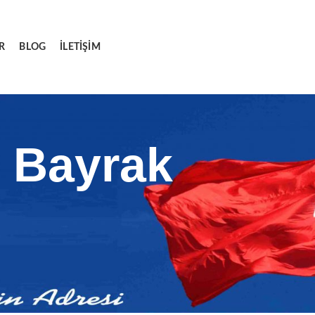
R
BLOG
İLETIŞIM
 Bayrak