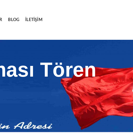
R
BLOG
İLETIŞIM
ması Tören