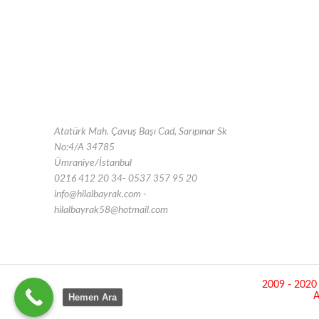
Atatürk Mah. Çavuş Başı Cad, Sarıpınar Sk
No:4/A 34785
Ümraniye/İstanbul
0216 412 20 34- 0537 357 95 20
info@hilalbayrak.com -
hilalbayrak58@hotmail.com
2009 - 2020 ©
A
Hemen Ara