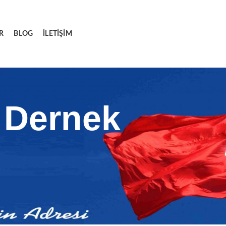
R
BLOG
İLETIŞIM
 Dernek