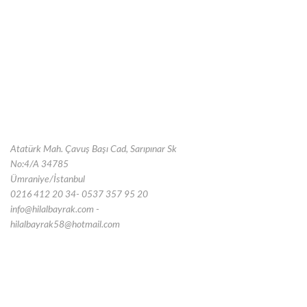
Atatürk Mah. Çavuş Başı Cad, Sarıpınar Sk
No:4/A 34785
Ümraniye/İstanbul
0216 412 20 34- 0537 357 95 20
info@hilalbayrak.com -
hilalbayrak58@hotmail.com