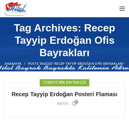
Tag Archives: Recep
Tayyip Erdoğan Ofis
Bayrakları
ANASAYFA
POSTS TAGGED "RECEP TAYYIP ERDOĞAN OFIS BAYRAKLARI"
TÜRKIYE'NIN BAYRAKÇISI
Recep Tayyip Erdoğan Posteri Flaması
0
Admin