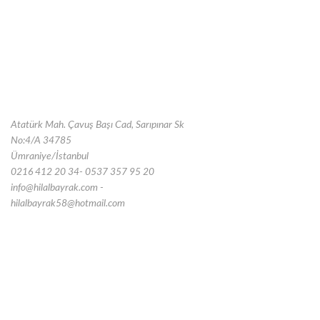
Atatürk Mah. Çavuş Başı Cad, Sarıpınar Sk
No:4/A 34785
Ümraniye/İstanbul
0216 412 20 34- 0537 357 95 20
info@hilalbayrak.com -
hilalbayrak58@hotmail.com