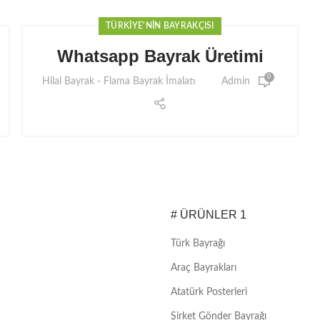
TÜRKIYE'NIN BAYRAKÇISI
Whatsapp Bayrak Üretimi
0
Hilal Bayrak - Flama Bayrak İmalatı
Admin
# ÜRÜNLER 1
Türk Bayrağı
Araç Bayrakları
Atatürk Posterleri
Şirket Gönder Bayrağı