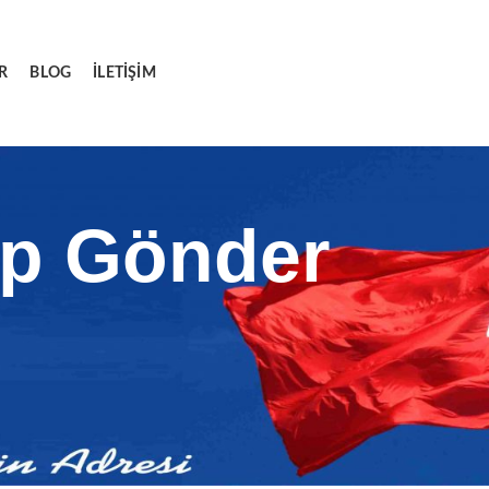
R
BLOG
İLETIŞIM
pp Gönder