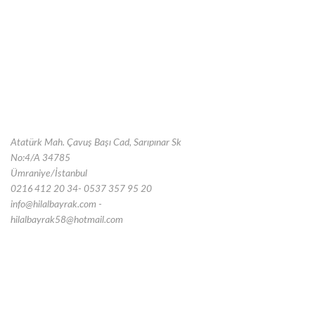
Atatürk Mah. Çavuş Başı Cad, Sarıpınar Sk
No:4/A 34785
Ümraniye/İstanbul
0216 412 20 34- 0537 357 95 20
info@hilalbayrak.com -
hilalbayrak58@hotmail.com