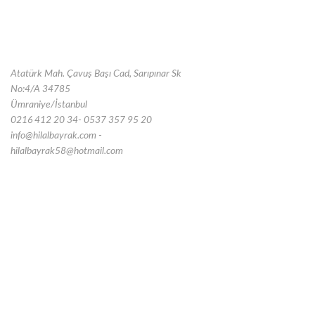
Atatürk Mah. Çavuş Başı Cad, Sarıpınar Sk
No:4/A 34785
Ümraniye/İstanbul
0216 412 20 34- 0537 357 95 20
info@hilalbayrak.com -
hilalbayrak58@hotmail.com