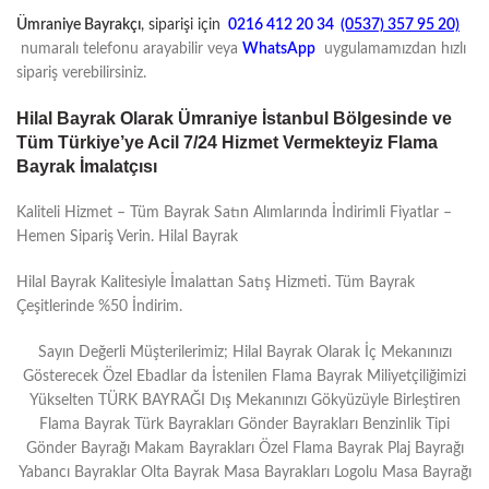
Ümraniye Bayrakçı
, siparişi için
0216 412 20 34
(0537) 357 95 20)
numaralı telefonu arayabilir veya
WhatsApp
uygulamamızdan hızlı
sipariş verebilirsiniz.
Hilal Bayrak Olarak Ümraniye İstanbul Bölgesinde ve
Tüm Türkiye’ye Acil 7/24 Hizmet Vermekteyiz Flama
Bayrak İmalatçısı
Kaliteli Hizmet – Tüm Bayrak Satın Alımlarında İndirimli Fiyatlar –
Hemen Sipariş Verin. Hilal Bayrak
Hilal Bayrak Kalitesiyle İmalattan Satış Hizmeti. Tüm Bayrak
Çeşitlerinde %50 İndirim.
Sayın Değerli Müşterilerimiz; Hilal Bayrak Olarak İç Mekanınızı
Gösterecek Özel Ebadlar da İstenilen Flama Bayrak Miliyetçiliğimizi
Yükselten TÜRK BAYRAĞI Dış Mekanınızı Gökyüzüyle Birleştiren
Flama Bayrak Türk Bayrakları Gönder Bayrakları Benzinlik Tipi
Gönder Bayrağı Makam Bayrakları Özel Flama Bayrak Plaj Bayrağı
Yabancı Bayraklar Olta Bayrak Masa Bayrakları Logolu Masa Bayrağı