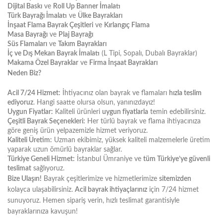
Dijital Baskı
ve
Roll Up Banner İmalatı
Türk Bayrağı İmalatı
ve
Ülke Bayrakları
İnşaat Flama Bayrak Çeşitleri
ve
Kırlangıç Flama
Masa Bayrağı
ve
Plaj Bayrağı
Süs Flamaları
ve
Takım Bayrakları
İç ve Dış Mekan Bayrak İmalatı
(L Tipi, Sopalı, Dubalı Bayraklar)
Makama Özel Bayraklar
ve
Firma İnşaat Bayrakları
Neden Biz?
Acil 7/24 Hizmet:
İhtiyacınız olan bayrak ve flamaları
hızla teslim
ediyoruz
. Hangi saatte olursa olsun, yanınızdayız!
Uygun Fiyatlar:
Kaliteli ürünleri
uygun fiyatlarla
temin edebilirsiniz.
Çeşitli Bayrak Seçenekleri:
Her türlü bayrak ve flama ihtiyacınıza
göre geniş ürün yelpazemizle hizmet veriyoruz.
Kaliteli Üretim:
Uzman ekibimiz, yüksek kaliteli malzemelerle üretim
yaparak uzun ömürlü bayraklar sağlar.
Türkiye Geneli Hizmet:
İstanbul Ümraniye ve
tüm Türkiye’ye güvenli
teslimat
sağlıyoruz.
Bize Ulaşın!
Bayrak çeşitlerimize ve hizmetlerimize
sitemizden
kolayca ulaşabilirsiniz.
Acil bayrak ihtiyaçlarınız
için 7/24 hizmet
sunuyoruz. Hemen sipariş verin, hızlı teslimat garantisiyle
bayraklarınıza kavuşun!