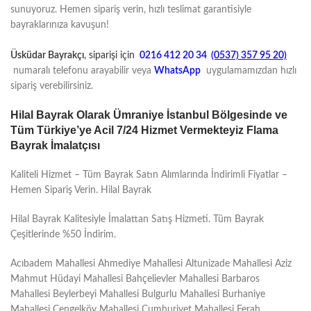
sunuyoruz. Hemen sipariş verin, hızlı teslimat garantisiyle
bayraklarınıza kavuşun!
Üsküdar
Bayrakçı
, siparişi için
0216 412 20 34
(0537) 357 95 20)
numaralı telefonu arayabilir veya
WhatsApp
uygulamamızdan hızlı
sipariş verebilirsiniz.
Hilal Bayrak Olarak Ümraniye İstanbul Bölgesinde ve
Tüm Türkiye’ye Acil 7/24 Hizmet Vermekteyiz Flama
Bayrak İmalatçısı
Kaliteli Hizmet – Tüm Bayrak Satın Alımlarında İndirimli Fiyatlar –
Hemen Sipariş Verin. Hilal Bayrak
Hilal Bayrak Kalitesiyle İmalattan Satış Hizmeti. Tüm Bayrak
Çeşitlerinde %50 İndirim.
Acıbadem Mahallesi Ahmediye Mahallesi Altunizade Mahallesi Aziz
Mahmut Hüdayi Mahallesi Bahçelievler Mahallesi Barbaros
Mahallesi Beylerbeyi Mahallesi Bulgurlu Mahallesi Burhaniye
Mahallesi Çengelköy Mahallesi Cumhuriyet Mahallesi Ferah