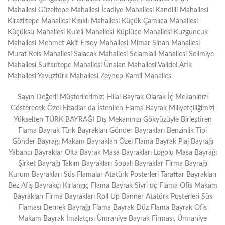
Mahallesi Güzeltepe Mahallesi İcadiye Mahallesi Kandilli Mahallesi
Kirazlıtepe Mahallesi Kısıklı Mahallesi Küçük Çamlıca Mahallesi
Küçüksu Mahallesi Kuleli Mahallesi Küplüce Mahallesi Kuzguncuk
Mahallesi Mehmet Akif Ersoy Mahallesi Mimar Sinan Mahallesi
Murat Reis Mahallesi Salacak Mahallesi Selamiali Mahallesi Selimiye
Mahallesi Sultantepe Mahallesi Ünalan Mahallesi Validei Atik
Mahallesi Yavuztürk Mahallesi Zeynep Kamil Mahalles
Sayın Değerli Müşterilerimiz; Hilal Bayrak Olarak İç Mekanınızı
Gösterecek Özel Ebadlar da İstenilen Flama Bayrak Miliyetçiliğimizi
Yükselten TÜRK BAYRAĞI Dış Mekanınızı Gökyüzüyle Birleştiren
Flama Bayrak Türk Bayrakları Gönder Bayrakları Benzinlik Tipi
Gönder Bayrağı Makam Bayrakları Özel Flama Bayrak Plaj Bayrağı
Yabancı Bayraklar Olta Bayrak Masa Bayrakları Logolu Masa Bayrağı
Şirket Bayrağı Takım Bayrakları Sopalı Bayraklar Firma Bayrağı
Kurum Bayrakları Süs Flamalar Atatürk Posterleri Taraftar Bayrakları
Bez Afiş Bayrakçı Kırlangıç Flama Bayrak Sivri uç Flama Ofis Makam
Bayrakları Firma Bayrakları Roll Up Banner Atatürk Posterleri Süs
Flaması Dernek Bayrağı Flama Bayrak Düz Flama Bayrak Ofis
Makam Bayrak İmalatçısı Ümraniye Bayrak Firması, Ümraniye