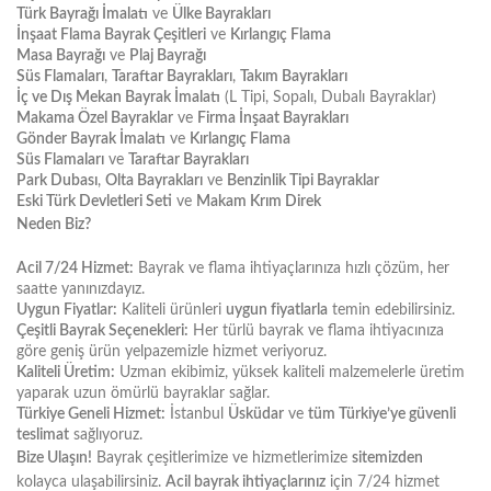
Türk Bayrağı İmalatı
ve
Ülke Bayrakları
İnşaat Flama Bayrak Çeşitleri
ve
Kırlangıç Flama
Masa Bayrağı
ve
Plaj Bayrağı
Süs Flamaları
,
Taraftar Bayrakları
,
Takım Bayrakları
İç ve Dış Mekan Bayrak İmalatı
(L Tipi, Sopalı, Dubalı Bayraklar)
Makama Özel Bayraklar
ve
Firma İnşaat Bayrakları
Gönder Bayrak İmalatı
ve
Kırlangıç Flama
Süs Flamaları
ve
Taraftar Bayrakları
Park Dubası
,
Olta Bayrakları
ve
Benzinlik Tipi Bayraklar
Eski Türk Devletleri Seti
ve
Makam Krım Direk
Neden Biz?
Acil 7/24 Hizmet:
Bayrak ve flama ihtiyaçlarınıza hızlı çözüm, her
saatte yanınızdayız.
Uygun Fiyatlar:
Kaliteli ürünleri
uygun fiyatlarla
temin edebilirsiniz.
Çeşitli Bayrak Seçenekleri:
Her türlü bayrak ve flama ihtiyacınıza
göre geniş ürün yelpazemizle hizmet veriyoruz.
Kaliteli Üretim:
Uzman ekibimiz, yüksek kaliteli malzemelerle üretim
yaparak uzun ömürlü bayraklar sağlar.
Türkiye Geneli Hizmet:
İstanbul
Üsküdar
ve
tüm Türkiye’ye güvenli
teslimat
sağlıyoruz.
Bize Ulaşın!
Bayrak çeşitlerimize ve hizmetlerimize
sitemizden
kolayca ulaşabilirsiniz.
Acil bayrak ihtiyaçlarınız
için 7/24 hizmet