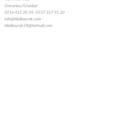
Ümraniye/İstanbul
0216 412 20 34- 0537 357 95 20
info@hilalbayrak.com -
hilalbayrak58@hotmail.com