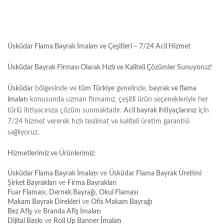
Üsküdar Flama Bayrak İmalatı ve Çeşitleri – 7/24 Acil Hizmet
Üsküdar Bayrak Firması Olarak Hızlı ve Kaliteli Çözümler Sunuyoruz!
Üsküdar
bölgesinde ve
tüm Türkiye
genelinde,
bayrak ve flama
imalatı
konusunda uzman firmamız, çeşitli ürün seçenekleriyle her
türlü ihtiyacınıza çözüm sunmaktadır.
Acil bayrak ihtiyaçlarınız
için
7/24 hizmet vererek hızlı teslimat ve kaliteli üretim garantisi
sağlıyoruz.
Hizmetlerimiz ve Ürünlerimiz:
Üsküdar Flama Bayrak İmalatı
ve
Üsküdar Flama Bayrak Üretimi
Şirket Bayrakları
ve
Firma Bayrakları
Fuar Flaması
,
Dernek Bayrağı
,
Okul Flaması
Makam Bayrak Direkleri
ve
Ofis Makam Bayrağı
Bez Afiş
ve
Branda Afiş İmalatı
Dijital Baskı
ve
Roll Up Banner İmalatı