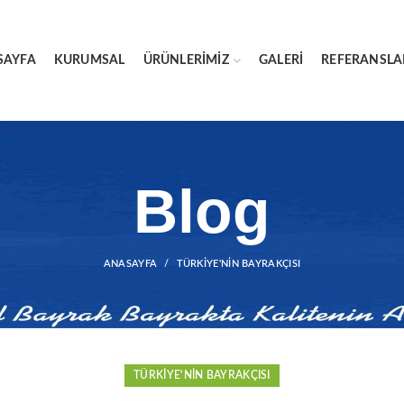
SAYFA
KURUMSAL
ÜRÜNLERIMIZ
GALERI
REFERANSLA
Blog
ANASAYFA
TÜRKIYE'NIN BAYRAKÇISI
TÜRKIYE'NIN BAYRAKÇISI