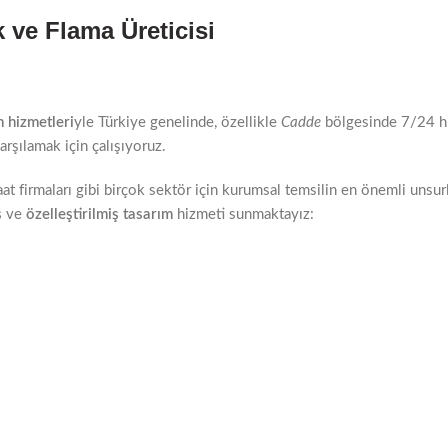
k ve Flama Üreticisi
m hizmetleri
yle Türkiye genelinde, özellikle
Cadde
bölgesinde 7/24 hi
arşılamak için çalışıyoruz.
şaat firmaları gibi birçok sektör için kurumsal temsilin en önemli unsurl
ş
ve
özelleştirilmiş tasarım
hizmeti sunmaktayız: