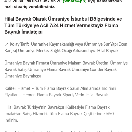
412 20 34
| 📲
0537 357 95 20
(
WhatsApp)
uygulamamızdan
hızlı sipariş verebilirsiniz.
Hilal Bayrak Olarak Ümraniye İstanbul Bölgesinde ve
Tüm Türkiye’ye Acil 7/24 Hizmet Vermekteyiz Flama
Bayrak İmalatçısı
📍
Kolay Tarif: Ümraniye Kaymakamlığı veya (Ümraniye Sur Yapı Exen
Karşısı) Ümraniye Merkez Sağlık Ocağı Arkasındayız. Hilal Bayrak
Ümraniye Bayrak Firması Ümraniye Makam Bayrak Üretimi Ümraniye
Bayrak Satışı Ümraniye Flama Bayrak Ümraniye Gönder Bayrak
Ümraniye Bayrakçısı
Kaliteli Hizmet – Tüm Flama Bayrak Satın Alımlarında İndirimli
Fiyatlar – Hemen Flama Bayrak Sipariş Verin. Hilal Bayrak
Hilal Bayrak
Türkiye’nin Bayrakçısı
Kalitesiyle Flama Bayrak
İmalattan Satış Hizmeti. Tüm Flama Bayrak Çeşitlerinde %50
İndirim.