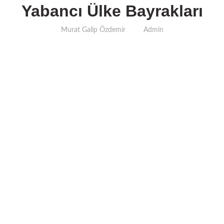
Yabancı Ülke Bayrakları
Murat Galip Özdemir
Admin
📞
0216 412 20 34
| 📲
0537 357 95 20
(
WhatsApp)
uygulamamız