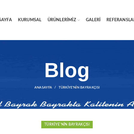
SAYFA
KURUMSAL
ÜRÜNLERIMIZ
GALERI
REFERANSLA
Blog
ANASAYFA
TÜRKIYE'NIN BAYRAKÇISI
TÜRKIYE'NIN BAYRAKÇISI