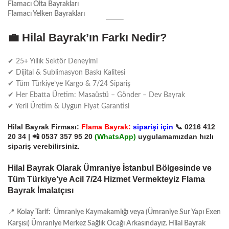
Flamacı Olta Bayrakları
Flamacı Yelken Bayrakları
💼
Hilal Bayrak’ın Farkı Nedir?
✔ 25+ Yıllık Sektör Deneyimi
✔ Dijital & Sublimasyon Baskı Kalitesi
✔ Tüm Türkiye’ye Kargo & 7/24 Sipariş
✔ Her Ebatta Üretim: Masaüstü – Gönder – Dev Bayrak
✔ Yerli Üretim & Uygun Fiyat Garantisi
Hilal Bayrak Firması:
Flama Bayrak:
siparişi için
📞
0216 412
20 34
| 📲
0537 357 95 20
(
WhatsApp)
uygulamamızdan hızlı
sipariş verebilirsiniz.
Hilal Bayrak Olarak Ümraniye İstanbul Bölgesinde ve
Tüm Türkiye’ye Acil 7/24 Hizmet Vermekteyiz Flama
Bayrak İmalatçısı
📍
Kolay Tarif: Ümraniye Kaymakamlığı veya (Ümraniye Sur Yapı Exen
Karşısı) Ümraniye Merkez Sağlık Ocağı Arkasındayız. Hilal Bayrak