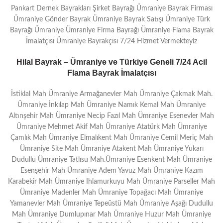
Pankart Dernek Bayrakları Şirket Bayrağı Ümraniye Bayrak Firması
Ümraniye Gönder Bayrak Ümraniye Bayrak Satışı Ümraniye Türk
Bayrağı Ümraniye Ümraniye Firma Bayrağı Ümraniye Flama Bayrak
İmalatçısı Ümraniye Bayrakçısı 7/24 Hizmet Vermekteyiz
Hilal Bayrak – Ümraniye ve Türkiye Geneli 7/24 Acil
Flama Bayrak İmalatçısı
İstiklal Mah Ümraniye Armağanevler Mah Ümraniye Çakmak Mah.
Ümraniye İnkılap Mah Ümraniye Namık Kemal Mah Ümraniye
Altınşehir Mah Ümraniye Necip Fazıl Mah Ümraniye Esenevler Mah
Ümraniye Mehmet Akif Mah Ümraniye Atatürk Mah Ümraniye
Çamlık Mah Ümraniye Elmalıkent Mah Ümraniye Cemil Meriç Mah
Ümraniye Site Mah Ümraniye Atakent Mah Ümraniye Yukarı
Dudullu Ümraniye Tatlısu Mah.Ümraniye Esenkent Mah Ümraniye
Esenşehir Mah Ümraniye Adem Yavuz Mah Ümraniye Kazım
Karabekir Mah Ümraniye Ihlamurkuyu Mah Ümraniye Parseller Mah
Ümraniye Madenler Mah Ümraniye Topağacı Mah Ümraniye
Yamanevler Mah Ümraniye Tepeüstü Mah Ümraniye Aşağı Dudullu
Mah Ümraniye Dumlupınar Mah Ümraniye Huzur Mah Ümraniye