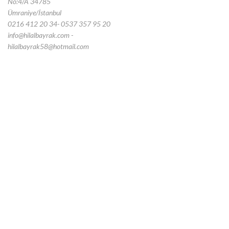
No:4/A 34785
Ümraniye/İstanbul
0216 412 20 34- 0537 357 95 20
info@hilalbayrak.com -
hilalbayrak58@hotmail.com