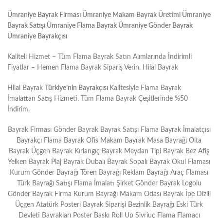
Ümraniye Bayrak Firması Ümraniye Makam Bayrak Üretimi Ümraniye
Bayrak Satışı Ümraniye Flama Bayrak Ümraniye Gönder Bayrak
Ümraniye Bayrakçısı
Kaliteli Hizmet – Tüm Flama Bayrak Satın Alımlarında İndirimli
Fiyatlar – Hemen Flama Bayrak Sipariş Verin. Hilal Bayrak
Hilal Bayrak
Türkiye’nin Bayrakçısı
Kalitesiyle Flama Bayrak
İmalattan Satış Hizmeti. Tüm Flama Bayrak Çeşitlerinde %50
İndirim.
Bayrak Firması Gönder Bayrak Bayrak Satışı Flama Bayrak İmalatçısı
Bayrakçı Flama Bayrak Ofis Makam Bayrak Masa Bayrağı Olta
Bayrak Üçgen Bayrak Kırlangıç Bayrak Meydan Tipi Bayrak Bez Afiş
Yelken Bayrak Plaj Bayrak Dubalı Bayrak Sopalı Bayrak Okul Flaması
Kurum Gönder Bayrağı Tören Bayrağı Reklam Bayrağı Araç Flaması
Türk Bayrağı Satışı Flama İmalatı Şirket Gönder Bayrak Logolu
Gönder Bayrak Firma Kurum Bayrağı Makam Odası Bayrak İpe Dizili
Üçgen Atatürk Posteri Bayrak Siparişi Bezinlik Bayrağı Eski Türk
Devleti Bayrakları Poster Baskı Roll Up Sivriuç Flama Flamacı