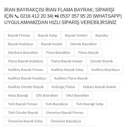
İRAN BAYRAKÇISI İRAN FLAMA BAYRAK; SIPARIŞI
IÇIN 📞 0216 412 20 34| 📲 0537 357 95 20 (WHATSAPP)
UYGULAMAMIZDAN HIZLI SIPARIŞ VEREBILIRSINIZ
Bayrak Firması
Bayrak Satışı
Bayrak Üretimi
Bayrakçı
Bayrak İmalatçısı
Bayrak İmalatı
Dernek Bayrakları
Dershane Bayrakları
Firma Bayrakları
Flama Bayrak
Flama Bayrak İmalatçısı
Flama Bayrak İmalatı
Gönder Bayrak
Kadiköy Bayrak Firması
Kadiköy Bayrak Satışı
Kadiköy Bayrakçısı
Kadiköy Bayrak İmalatçısı
Kadiköy Flama Bayrak
Kadiköy Gönder Bayrak
Kırlangıç Flama
Makam Bayrak İmalatı
Masa Bayrağı
Ofis Bayrakları
Okul Bayrakları
Türk Bayrak Firması
Türk Bayrakçısı
Türk Bayrağı Satışı
Türk Gönder Bayrak
Ümraniye Bayrak Firması
Ümraniye Bayrak Satışı
Ümraniye Bayrakçısı