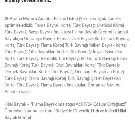
sipariş verebilirsiniz.
🎯
Arama Motoru Anahtar Kelime Listesi (Sizin verdiğiniz ifadeler
optimize edildi):
Flama Bayrak Kortej Türk Bayrağı Üreticisi Kortej
Türk Bayrağı Satışı Bayrak İmalatçısı Flama Bayrak Üretimi İstanbul
Bayrakçısı Ümraniye Bayrak Firması Özel Bayrak Kortej Türk Bayrağı
Kortej Türk Bayrağı Flama Kortej Türk Bayrağı Yelken Bayrak Kortej
Türk Bayrağı Ofis Bayrakları Kortej Türk Bayrağı İnşaat Bayrakları
Kortej Türk Bayrağı Benzinlik Tipi Bayrağı Kortej Türk Bayrağı Firma
Bayrağı Kortej Türk Bayrağı Okul Bayrakları Kortej Türk Bayrağı
Dernek Bayrakları Kortej Türk Bayrağı Dershane Bayrakları Kortej
Türk Bayrağı Takım Bayrağı Kortej Türk Bayrağı Şirket Bayrakları
Kortej Türk Bayrağı Flama Bayrak imalatçıları Ümraniye İstanbul
Anadolu yakası
Hilal Bayrak – “Flama Bayrak İmalatçısı Acil 7/24 Çözüm Ortağınız!”
Ümraniye İstanbul ve tüm Türkiye’de
Güvenilir, Hızlı ve Kaliteli Hilal
Bayrak Hizmeti
.