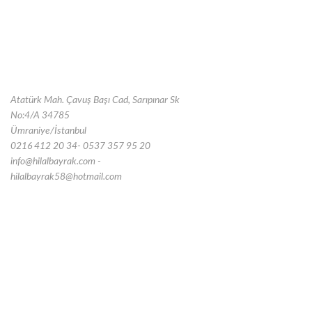
Atatürk Mah. Çavuş Başı Cad, Sarıpınar Sk
No:4/A 34785
Ümraniye/İstanbul
0216 412 20 34- 0537 357 95 20
info@hilalbayrak.com -
hilalbayrak58@hotmail.com