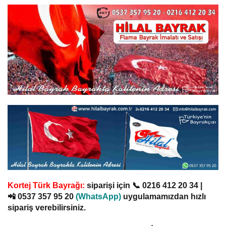
Kortej Türk Bayrağı:
siparişi için
📞
0216 412 20 34
|
📲
0537 357 95 20
(
WhatsApp)
uygulamamızdan hızlı
sipariş verebilirsiniz.