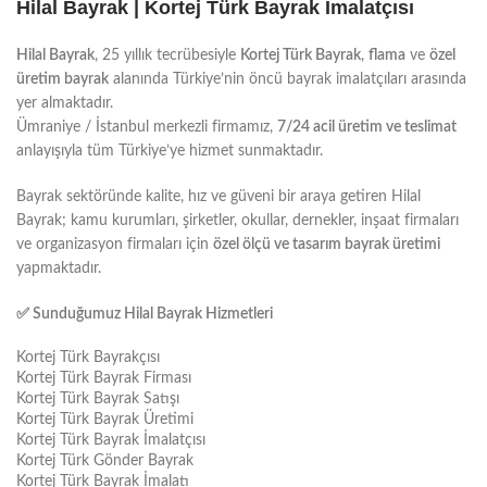
Hilal Bayrak | Kortej Türk Bayrak İmalatçısı
Hilal Bayrak
, 25 yıllık tecrübesiyle
Kortej Türk Bayrak
,
flama
ve
özel
üretim bayrak
alanında Türkiye’nin öncü bayrak imalatçıları arasında
yer almaktadır.
Ümraniye / İstanbul merkezli firmamız,
7/24 acil üretim ve teslimat
anlayışıyla tüm Türkiye’ye hizmet sunmaktadır.
Bayrak sektöründe kalite, hız ve güveni bir araya getiren Hilal
Bayrak; kamu kurumları, şirketler, okullar, dernekler, inşaat firmaları
ve organizasyon firmaları için
özel ölçü ve tasarım bayrak üretimi
yapmaktadır.
✅
Sundu
ğ
umuz Hilal Bayrak Hizmetleri
Kortej Türk Bayrakçısı
Kortej Türk Bayrak Firması
Kortej Türk Bayrak Satışı
Kortej Türk Bayrak Üretimi
Kortej Türk Bayrak İmalatçısı
Kortej Türk Gönder Bayrak
Kortej Türk Bayrak İmalatı