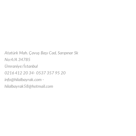
Atatürk Mah. Çavuş Başı Cad, Sarıpınar Sk
No:4/A 34785
Ümraniye/İstanbul
0216 412 20 34- 0537 357 95 20
info@hilalbayrak.com -
hilalbayrak58@hotmail.com