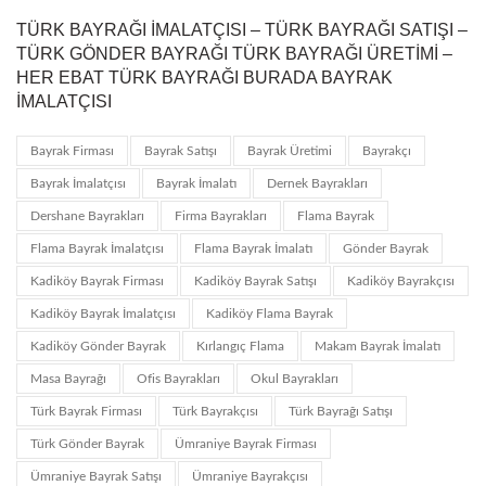
TÜRK BAYRAĞI İMALATÇISI – TÜRK BAYRAĞI SATIŞI –
TÜRK GÖNDER BAYRAĞI TÜRK BAYRAĞI ÜRETIMI –
HER EBAT TÜRK BAYRAĞI BURADA BAYRAK
İMALATÇISI
Bayrak Firması
Bayrak Satışı
Bayrak Üretimi
Bayrakçı
Bayrak İmalatçısı
Bayrak İmalatı
Dernek Bayrakları
Dershane Bayrakları
Firma Bayrakları
Flama Bayrak
Flama Bayrak İmalatçısı
Flama Bayrak İmalatı
Gönder Bayrak
Kadiköy Bayrak Firması
Kadiköy Bayrak Satışı
Kadiköy Bayrakçısı
Kadiköy Bayrak İmalatçısı
Kadiköy Flama Bayrak
Kadiköy Gönder Bayrak
Kırlangıç Flama
Makam Bayrak İmalatı
Masa Bayrağı
Ofis Bayrakları
Okul Bayrakları
Türk Bayrak Firması
Türk Bayrakçısı
Türk Bayrağı Satışı
Türk Gönder Bayrak
Ümraniye Bayrak Firması
Ümraniye Bayrak Satışı
Ümraniye Bayrakçısı