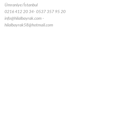
Ümraniye/İstanbul
0216 412 20 34- 0537 357 95 20
info@hilalbayrak.com -
hilalbayrak58@hotmail.com