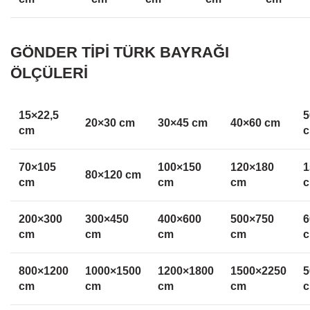
GÖNDER TİPİ TÜRK BAYRAĞI
ÖLÇÜLERİ
15×22,5
5
20×30 cm
30×45 cm
40×60 cm
cm
70×105
100×150
120×180
1
80×120 cm
cm
cm
cm
200×300
300×450
400×600
500×750
6
cm
cm
cm
cm
800×1200
1000×1500
1200×1800
1500×2250
5
cm
cm
cm
cm