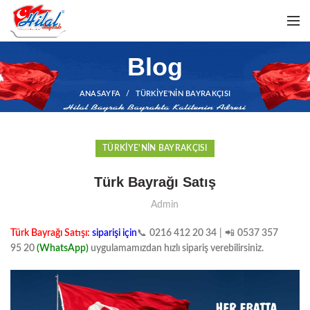
Blog
ANASAYFA
TÜRKIYE'NIN BAYRAKÇISI
TÜRKIYE'NIN BAYRAKÇISI
Türk Bayrağı Satış
Admin
Türk Bayrağı Satışı:
siparişi için
📞
0216 412 20 34
| 📲
0537 357
95 20
(
WhatsApp)
uygulamamızdan hızlı sipariş verebilirsiniz.