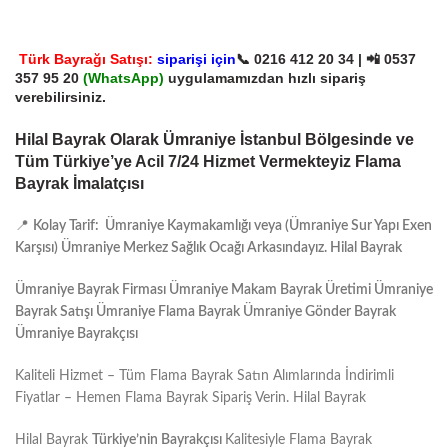
Türk Bayrağı Satışı:
siparişi için
📞
0216 412 20 34
| 📲
0537
357 95 20
(
WhatsApp)
uygulamamızdan hızlı sipariş
verebilirsiniz.
Hilal Bayrak Olarak Ümraniye İstanbul Bölgesinde ve
Tüm Türkiye’ye Acil 7/24 Hizmet Vermekteyiz Flama
Bayrak İmalatçısı
📍
Kolay Tarif: Ümraniye Kaymakamlığı veya (Ümraniye Sur Yapı Exen
Karşısı) Ümraniye Merkez Sağlık Ocağı Arkasındayız. Hilal Bayrak
Ümraniye Bayrak Firması Ümraniye Makam Bayrak Üretimi Ümraniye
Bayrak Satışı Ümraniye Flama Bayrak Ümraniye Gönder Bayrak
Ümraniye Bayrakçısı
Kaliteli Hizmet – Tüm Flama Bayrak Satın Alımlarında İndirimli
Fiyatlar – Hemen Flama Bayrak Sipariş Verin. Hilal Bayrak
Hilal Bayrak
Türkiye’nin Bayrakçısı
Kalitesiyle Flama Bayrak