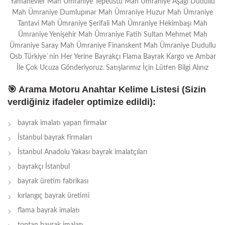
Yamanevler Mah Ümraniye Tepeüstü Mah Ümraniye Aşağı Dudullu
Mah Ümraniye Dumlupınar Mah Ümraniye Huzur Mah Ümraniye
Tantavi Mah Ümraniye Şerifali Mah Ümraniye Hekimbaşı Mah
Ümraniye Yenişehir Mah Ümraniye Fatih Sultan Mehmet Mah
Ümraniye Saray Mah Ümraniye Finanskent Mah Ümraniye Dudullu
Osb Türkiye`nin Her Yerine Bayrakçı Flama Bayrak Kargo ve Ambar
İle Çok Ucuza Gönderiyoruz. Satışlarımız İçin Lütfen Bilgi Alınız
🎯 Arama Motoru Anahtar Kelime Listesi (Sizin
verdiğiniz ifadeler optimize edildi):
bayrak imalatı yapan firmalar
İstanbul bayrak firmaları
İstanbul Anadolu Yakası bayrak imalatçıları
bayrakçı İstanbul
bayrak üretim fabrikası
kırlangıç bayrak üretimi
flama bayrak imalatı
toptan bayrak imalatı