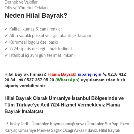
Dernek ve Vakıflar
Ofis ve Yönetici Odaları
Neden Hilal Bayrak?
✔ Kaliteli kumaş & canlı renkler
✔ Altın varaklı püskül ve ağır tabanlı şık tasarım
✔ Kurumsal logolu özel baskı
✔ 7/24 sipariş desteği – hızlı teslimat
✔ İstanbul içi aynı gün teslimat imkanı
Hilal Bayrak Firması:
Flama Bayrak:
siparişi için
📞
0216 412
20 34
| 📲
0537 357 95 20
(
WhatsApp)
uygulamamızdan hızlı
sipariş verebilirsiniz.
Hilal Bayrak Olarak Ümraniye İstanbul Bölgesinde ve
Tüm Türkiye’ye Acil 7/24 Hizmet Vermekteyiz Flama
Bayrak İmalatçısı
📍
Kolay Tarif: Ümraniye Kaymakamlığı veya (Ümraniye Sur Yapı Exen
Karşısı) Ümraniye Merkez Sağlık Ocağı Arkasındayız. Hilal Bayrak