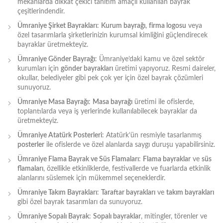
mekanlarda dikkat çekici tanıtım amaçlı kullanılan bayrak
çeşitlerindendir.
Ümraniye Şirket Bayrakları
:
Kurum bayrağı
,
firma logosu
veya
özel tasarımlarla şirketlerinizin kurumsal kimliğini güçlendirecek
bayraklar üretmekteyiz.
Ümraniye Gönder Bayrağı
: Ümraniye’daki kamu ve özel sektör
kurumları için
gönder bayrakları
üretimi yapıyoruz. Resmi daireler,
okullar, belediyeler gibi pek çok yer için özel bayrak çözümleri
sunuyoruz.
Ümraniye Masa Bayrağı
:
Masa bayrağı
üretimi ile ofislerde,
toplantılarda veya iş yerlerinde kullanılabilecek bayraklar da
üretmekteyiz.
Ümraniye Atatürk Posterleri
: Atatürk’ün resmiyle tasarlanmış
posterler
ile ofislerde ve özel alanlarda saygı duruşu yapabilirsiniz.
Ümraniye Flama Bayrak ve Süs Flamaları
:
Flama bayraklar
ve
süs
flamaları
, özellikle etkinliklerde, festivallerde ve fuarlarda etkinlik
alanlarını süslemek için mükemmel seçeneklerdir.
Ümraniye Takım Bayrakları
:
Taraftar bayrakları
ve
takım bayrakları
gibi özel bayrak tasarımları da sunuyoruz.
Ümraniye Sopalı Bayrak
:
Sopalı bayraklar
, mitingler, törenler ve