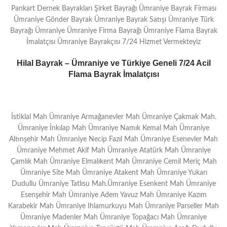
Pankart Dernek Bayrakları Şirket Bayrağı Ümraniye Bayrak Firması
Ümraniye Gönder Bayrak Ümraniye Bayrak Satışı Ümraniye Türk
Bayrağı Ümraniye Ümraniye Firma Bayrağı Ümraniye Flama Bayrak
İmalatçısı Ümraniye Bayrakçısı 7/24 Hizmet Vermekteyiz
Hilal Bayrak – Ümraniye ve Türkiye Geneli 7/24 Acil
Flama Bayrak İmalatçısı
İstiklal Mah Ümraniye Armağanevler Mah Ümraniye Çakmak Mah.
Ümraniye İnkılap Mah Ümraniye Namık Kemal Mah Ümraniye
Altınşehir Mah Ümraniye Necip Fazıl Mah Ümraniye Esenevler Mah
Ümraniye Mehmet Akif Mah Ümraniye Atatürk Mah Ümraniye
Çamlık Mah Ümraniye Elmalıkent Mah Ümraniye Cemil Meriç Mah
Ümraniye Site Mah Ümraniye Atakent Mah Ümraniye Yukarı
Dudullu Ümraniye Tatlısu Mah.Ümraniye Esenkent Mah Ümraniye
Esenşehir Mah Ümraniye Adem Yavuz Mah Ümraniye Kazım
Karabekir Mah Ümraniye Ihlamurkuyu Mah Ümraniye Parseller Mah
Ümraniye Madenler Mah Ümraniye Topağacı Mah Ümraniye