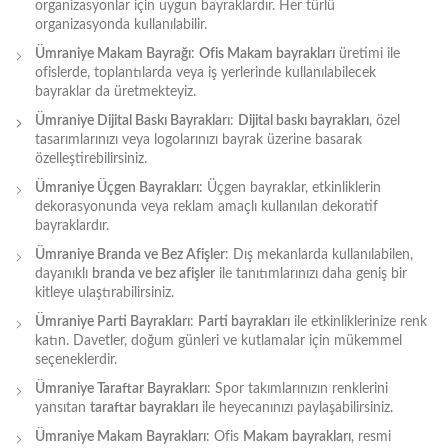
organizasyonlar için uygun bayraklardır. Her türlü
organizasyonda kullanılabilir.
Ümraniye Makam Bayrağı
:
Ofis Makam bayrakları
üretimi ile
ofislerde, toplantılarda veya iş yerlerinde kullanılabilecek
bayraklar da üretmekteyiz.
Ümraniye Dijital Baskı Bayrakları
:
Dijital baskı bayrakları
, özel
tasarımlarınızı veya logolarınızı bayrak üzerine basarak
özelleştirebilirsiniz.
Ümraniye Üçgen Bayrakları
: Üçgen bayraklar, etkinliklerin
dekorasyonunda veya reklam amaçlı kullanılan dekoratif
bayraklardır.
Ümraniye Branda ve Bez Afişler
: Dış mekanlarda kullanılabilen,
dayanıklı
branda ve bez afişler
ile tanıtımlarınızı daha geniş bir
kitleye ulaştırabilirsiniz.
Ümraniye Parti Bayrakları
:
Parti bayrakları
ile etkinliklerinize renk
katın. Davetler, doğum günleri ve kutlamalar için mükemmel
seçeneklerdir.
Ümraniye Taraftar Bayrakları
: Spor takımlarınızın renklerini
yansıtan
taraftar bayrakları
ile heyecanınızı paylaşabilirsiniz.
Ümraniye Makam Bayrakları
: Ofis
Makam bayrakları
, resmi