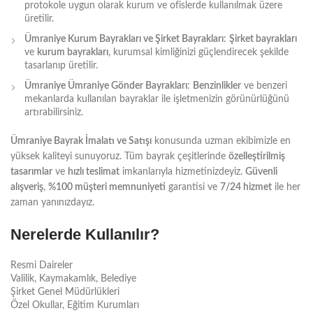
protokole uygun olarak kurum ve ofislerde kullanılmak üzere
üretilir.
Ümraniye Kurum Bayrakları ve Şirket Bayrakları
:
Şirket bayrakları
ve
kurum bayrakları
, kurumsal kimliğinizi güçlendirecek şekilde
tasarlanıp üretilir.
Ümraniye Ümraniye Gönder Bayrakları
:
Benzinlikler
ve benzeri
mekanlarda kullanılan bayraklar ile işletmenizin görünürlüğünü
artırabilirsiniz.
Ümraniye Bayrak İmalatı ve Satışı
konusunda uzman ekibimizle en
yüksek kaliteyi sunuyoruz. Tüm bayrak çeşitlerinde
özelleştirilmiş
tasarımlar
ve
hızlı teslimat
imkanlarıyla hizmetinizdeyiz.
Güvenli
alışveriş
,
%100 müşteri memnuniyeti
garantisi ve
7/24 hizmet
ile her
zaman yanınızdayız.
Nerelerde Kullanılır?
Resmi Daireler
Valilik, Kaymakamlık, Belediye
Şirket Genel Müdürlükleri
Özel Okullar, Eğitim Kurumları