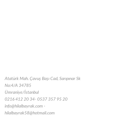
Atatürk Mah. Çavuş Başı Cad, Sarıpınar Sk
No:4/A 34785
Ümraniye/İstanbul
0216 412 20 34- 0537 357 95 20
info@hilalbayrak.com -
hilalbayrak58@hotmail.com