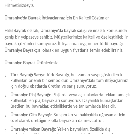
Hizmetinizdeyiz.
Ümraniye’da Bayrak İhtiyaçlarınız İçin En Kaliteli Çözümler
Hilal Bayrak
olarak,
Ümraniye’da bayrak satışı
ve imalatı konusunda
geniş bir yelpazeye sahibiz. Müşterilerimize kaliteli ve özelleştirilebilir
bayrak çözümleri sunuyoruz. İhtiyacınıza uygun her türlü bayrağı,
Ümraniye Bayrakçısı
olarak en uygun fiyatlarla temin edebilirsiniz.
Ümraniye Bayrak Ürünlerimiz:
Türk Bayrağı Satışı
: Türk Bayrağı, her zaman saygı gösterilerek
kullanılan önemli bir semboldür. Ümraniye’daki tüm ihtiyaçlarınız
için doğru ebatlarda üretim ve satış sunuyoruz.
Ümraniye Plaj Bayrağı
: Plajlarda veya açık alanlarda reklam amaçlı
kullanılabilen
plaj bayrakları
sunuyoruz. Dayanıklı kumaşlardan
üretilen bu bayraklar, etkinliklerde ve tanıtımlarda idealdir.
Ümraniye Olta Bayrağı
: Su sporları ve balıkçılıkla uğraşanlar için
özel olarak ürettiğimiz
olta bayrakları
da mevcuttur.
Ümraniye Yelken Bayrağı
: Yelken bayrakları, özellikle dış