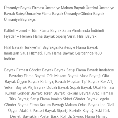
Ümraniye Bayrak Firması Ümraniye Makam Bayrak Üretimi Ümraniye
Bayrak Satışı Ümraniye Flama Bayrak Ümraniye Gönder Bayrak
Ümraniye Bayrakçısı
Kaliteli Hizmet – Tüm Flama Bayrak Satın Alımlarında İndirimli
Fiyatlar – Hemen Flama Bayrak Sipariş Verin. Hilal Bayrak
Hilal Bayrak
Türkiye’nin Bayrakçısı
Kalitesiyle Flama Bayrak
İmalattan Satış Hizmeti. Tüm Flama Bayrak Çeşitlerinde %50
İndirim.
Bayrak Firması Gönder Bayrak Bayrak Satışı Flama Bayrak İmalatçısı
Bayrakçı Flama Bayrak Ofis Makam Bayrak Masa Bayrağı Olta
Bayrak Üçgen Bayrak Kırlangıç Bayrak Meydan Tipi Bayrak Bez Afiş
Yelken Bayrak Plaj Bayrak Dubalı Bayrak Sopalı Bayrak Okul Flaması
Kurum Gönder Bayrağı Tören Bayrağı Reklam Bayrağı Araç Flaması
Türk Bayrağı Satışı Flama İmalatı Şirket Gönder Bayrak Logolu
Gönder Bayrak Firma Kurum Bayrağı Makam Odası Bayrak İpe Dizili
Üçgen Atatürk Posteri Bayrak Siparişi Bezinlik Bayrağı Eski Türk
Devleti Bayrakları Poster Baskı Roll Up Sivriuç Flama Flamacı