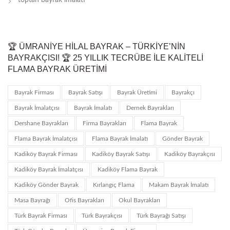
🏆 ÜMRANIYE HILAL BAYRAK – TÜRKIYE’NIN
BAYRAKÇISI! 🏆 25 YILLIK TECRÜBE ILE KALITELI
FLAMA BAYRAK ÜRETIMI
Bayrak Firması
Bayrak Satışı
Bayrak Üretimi
Bayrakçı
Bayrak İmalatçısı
Bayrak İmalatı
Dernek Bayrakları
Dershane Bayrakları
Firma Bayrakları
Flama Bayrak
Flama Bayrak İmalatçısı
Flama Bayrak İmalatı
Gönder Bayrak
Kadiköy Bayrak Firması
Kadiköy Bayrak Satışı
Kadiköy Bayrakçısı
Kadiköy Bayrak İmalatçısı
Kadiköy Flama Bayrak
Kadiköy Gönder Bayrak
Kırlangıç Flama
Makam Bayrak İmalatı
Masa Bayrağı
Ofis Bayrakları
Okul Bayrakları
Türk Bayrak Firması
Türk Bayrakçısı
Türk Bayrağı Satışı