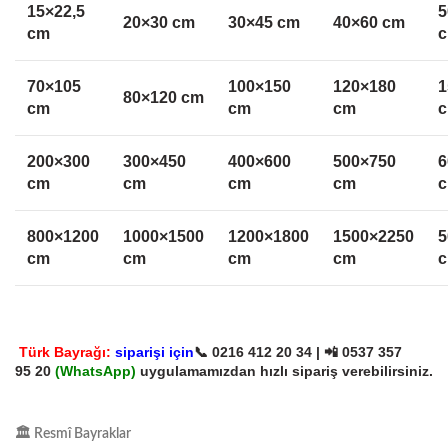
15×22,5
5
20×30 cm
30×45 cm
40×60 cm
cm
70×105
100×150
120×180
1
80×120 cm
cm
cm
cm
200×300
300×450
400×600
500×750
6
cm
cm
cm
cm
800×1200
1000×1500
1200×1800
1500×2250
5
cm
cm
cm
cm
Türk Bayrağı:
siparişi için
📞
0216 412 20 34
| 📲
0537 357
95 20
(
WhatsApp)
uygulamamızdan hızlı sipariş verebilirsiniz.
🏛
️ Resmî Bayraklar